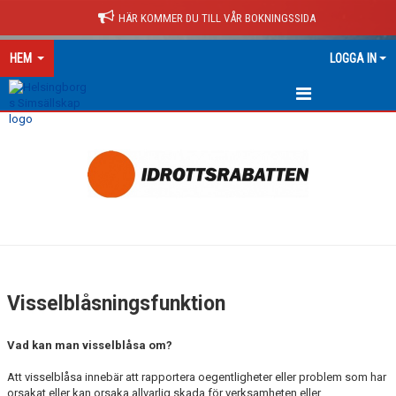
HÄR KOMMER DU TILL VÅR BOKNINGSSIDA
HEM
LOGGA IN
HEM
NYHETER
KONTAKT
OM HS
MEDLEMSKAP
Visselblåsningsfunktion
STYRELSEN
Vad kan man visselblåsa om?
KANSLI
Att visselblåsa innebär att rapportera oegentligheter eller problem som har
orsakat eller kan orsaka allvarlig skada för verksamheten eller
VÄRDEGRUND & POLICIES