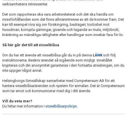
verksamhetens intressenter.
VISSELBLÅSNINGSFUNKTION
Det som rapporteras ska vara arbetsrelaterat och det ska handla om
missförhållanden som det finns allmänintresse av att de kommer fram. Det
VERKSAMHETSBERÄTTELSE
kan till exempel röra sig om förskingring, bedrägeri, trolöshet mot
huvudman, korrupta gärningar, givande och tagande av muta, miljöbrott,
kränkning av mänskliga rättigheter eller handlingar som innebär fara för liv.
GDPR
Så här går det till att visselblåsa
Om du har ett ärende att visselblåsa går du in på denna
LÄNK
och följ
instruktionerna. Beskriv ärendet så ingående som möjligt. Innehållet
krypteras och din anonymitet garanteras i den fortsatta utredningen, om du
inte uppger något annat.
Helsingborgs Simsällskap samarbetar med Competensum AB för att
hantera visselblåsarärenden och system för anmälan. Det är Competensum
som tar emot och kommunicerar med dig i ditt ärende.
Vill du veta mer?
Du hittar mer information i
visselblåsarpolicyn
.