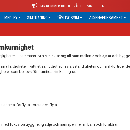
HÄR KOMMER DU TILL VÅR BOKNINGSSIDA
MEDLEY
SIMTRÄNING
TÄVLINGSSIM
VUXENVERKSAMHET
simkunnighet
öjligheter tillsammans. Minisim riktar sig till barn mellan 2 och 3,5 år och bygg
ina färdigheter i vattnet samtidigt som självständigheten och självförtroendet
igheter som behövs för framtida simkunnighet.
ansera, förflytta, rotera och flyta.
t, med fokus på trygghet, glädje och samspel mellan barn och föräldrar.