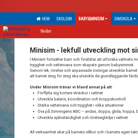
HEM
SKOLSIM
BABY&MINISIM
SIMSKOLA
Nivåer
Minisim - lekfull utveckling mot 
I Minisim fortsätter barn och föräldrar att utforska vattnets m
trygghet och vattenvana som skapats genom babysimmet.
Genom lek, rörelse och anpassade övningar utvecklar barnet s
att barnet steg för steg ska utveckla de grundläggande färd
Under Minisim tränar vi bland annat på att:
Förflytta sig kortare sträckor i vattnet
Utveckla balans, koordination och kroppskontroll
Stärka vattenvana och trygghet i olika situationer
Öva på Simningens ABC – andas, doppa, glida, hoppa, bal
Utveckla självständighet och rörelseglädje i vattnet
All verksamhet sker på barnets villkor och i barnets egen tak