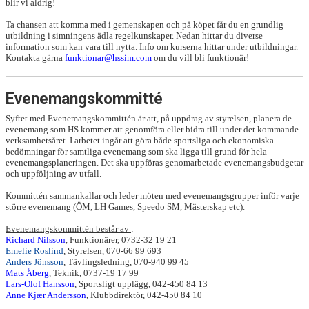
blir vi aldrig!
Ta chansen att komma med i gemenskapen och på köpet får du en grundlig
utbildning i simningens ädla regelkunskaper. Nedan hittar du diverse
information som kan vara till nytta. Info om kurserna hittar under utbildningar.
Kontakta gärna
funktionar@hssim.com
om du vill bli funktionär!
Evenemangskommitté
Syftet med Evenemangskommittén är att, på uppdrag av styrelsen, planera de
evenemang som HS kommer att genomföra eller bidra till under det kommande
verksamhetsåret. I arbetet ingår att göra både sportsliga och ekonomiska
bedömningar för samtliga evenemang som ska ligga till grund för hela
evenemangsplaneringen. Det ska uppföras genomarbetade evenemangsbudgetar
och uppföljning av utfall.
Kommittén sammankallar och leder möten med evenemangsgrupper inför varje
större evenemang (ÖM, LH Games, Speedo SM, Mästerskap etc).
Evenemangskommittén består av
:
Richard Nilsson
, Funktionärer, 0732-32 19 21
Emelie Roslind
, Styrelsen, 070-66 99 693
Anders Jönsson
, Tävlingsledning, 070-940 99 45
Mats Åberg
, Teknik, 0737-19 17 99
Lars-Olof Hansson
, Sportsligt upplägg, 042-450 84 13
Anne Kjær Andersson
, Klubbdirektör, 042-450 84 10