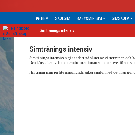
HEM
SKOLSIM
BABY&MINISIM
SIMSKOLA
Simtränings intensiv
Simtränings intensiv
Simtränings intensiven går endast på slutet av vårterminen och hål
Den körs efter avslutad termin, men innan sommarlovet för de som
Här tränar man på lite annorlunda saker jämför med det man gör 