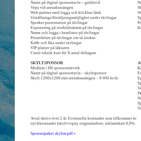
Namn på digital sponsortavla – guldnivå
N
Vepa vid arenabassängen
S
Web-partner med logga och klickbar länk
W
Utställnings/försäljningsmöjlighet under tävlingar
Sp
Speaker presentation på tävlingar
Pr
Exponering på storbildsskärm på tävlingar
Ka
Namn och logga i heatlistor på tävlingar
Prisutdelare på tävlingar om så önskas
Kaffe och fika under tävlingar
VIP-platser på läktaren
Crawl teknik kurs för X antal deltagare
SKYLTSPONSOR
A
Medlem i HS sponsornätverk
G
Namn på digital sponsortavla – skyltsponsor
E
Skylt 1200x1200 mm arenabassängen – 8 000 kr/år
E
Sp
Va
P
N
Sp
Va
Avtal skrivs över 2 år. Eventuella kostnader som tillkommer är:
tryckkostnader (skylt/vepa), originalarbete, reklamskatt 6,9%.
Sponsorpaket skyltar.pdf »