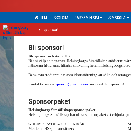
HEM
SKOLSIM
BABY&MINISIM
SIMSKOLA
Bli sponsor!
Bli sponsor!
Bli sponsor och stötta HS!
När ni väljer att sponsra Helsingborgs Simsällskap stödjer ni v
hälsosam fritid samt främjar simkunnigheten i Helsingborgs Stad
Dessutom stödjer ni oss som idrottsförening att söka och arrange
Kontakta oss via
sponsor@hssim.com
om ni vill bli sponsor!
Sponsorpaket
Helsingborgs Simsällskaps sponsorpaket
Helsingborgs Simsällskap har olika sponsorpaket att erbjuda spons
GULDSPONSOR – 20 000 KR/ÅR
S
Medlem i HS sponsornätverk
M