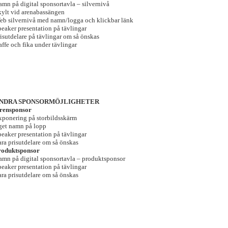
amn på digital sponsortavla – silvernivå
kylt vid arenabassängen
eb silvernivå med namn/logga och klickbar länk
eaker presentation på tävlingar
isutdelare på tävlingar om så önskas
ffe och fika under tävlingar
NDRA SPONSORMÖJLIGHETER
rensponsor
xponering på storbildsskärm
get namn på lopp
eaker presentation på tävlingar
ra prisutdelare om så önskas
roduktsponsor
amn på digital sponsortavla – produktsponsor
eaker presentation på tävlingar
ra prisutdelare om så önskas