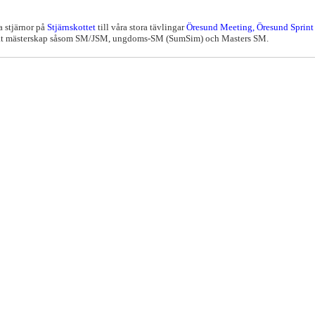
a stjärnor på
Stjärnskottet
till våra stora tävlingar
Öresund Meeting, Öresund Sprint
erat mästerskap såsom SM/JSM, ungdoms-SM (SumSim) och Masters SM.