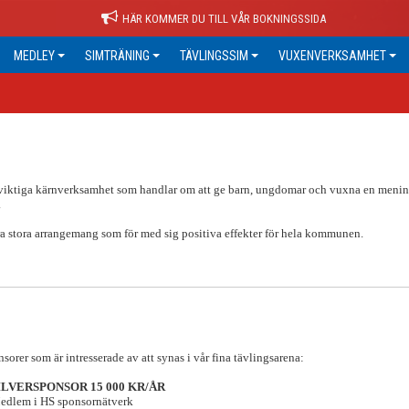
HÄR KOMMER DU TILL VÅR BOKNINGSSIDA
MEDLEY
SIMTRÄNING
TÄVLINGSSIM
VUXENVERKSAMHET
år viktiga kärnverksamhet som handlar om att ge barn, ungdomar och vuxna en menin
.
ra stora arrangemang som för med sig positiva effekter för hela kommunen.
orer som är intresserade av att synas i vår fina tävlingsarena:
ILVERSPONSOR 15 000 KR/ÅR
edlem i HS sponsornätverk