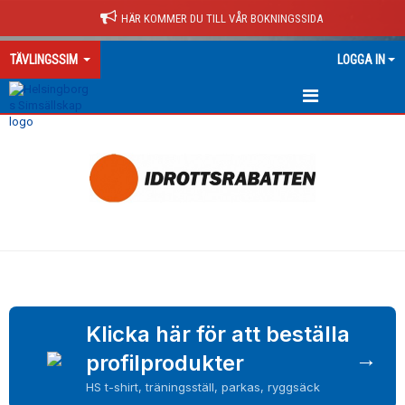
HÄR KOMMER DU TILL VÅR BOKNINGSSIDA
TÄVLINGSSIM
LOGGA IN
HEM
Klicka här för att beställa
→
profilprodukter
HS t-shirt, träningsställ, parkas, ryggsäck