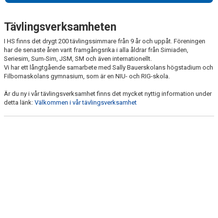
Tävlingsverksamheten
I HS finns det drygt 200 tävlingssimmare från 9 år och uppåt. Föreningen
har de senaste åren varit framgångsrika i alla åldrar från Simiaden,
Seriesim, Sum-Sim, JSM, SM och även internationellt.
Vi har ett långtgående samarbete med Sally Bauerskolans högstadium och
Filbornaskolans gymnasium, som är en NIU- och RIG-skola.
Är du ny i vår tävlingsverksamhet finns det mycket nyttig information under
detta länk:
Välkommen i vår tävlingsverksamhet