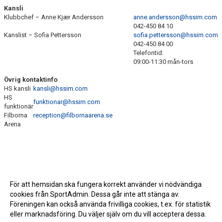
Kansli
Klubbchef – Anne Kjær Andersson
anne.andersson@hssim.com
042-450 84 10
Kanslist – Sofia Pettersson
sofia.pettersson@hssim.com
042-450 84 00
Telefontid:
09:00-11:30 mån-tors
Övrig kontaktinfo
HS kansli
kansli@hssim.com
HS
funktionar@hssim.com
funktionär
Filborna
reception@filbornaarena.se
Arena
För att hemsidan ska fungera korrekt använder vi nödvändiga
cookies från SportAdmin. Dessa går inte att stänga av.
Föreningen kan också använda frivilliga cookies, t.ex. för statistik
eller marknadsföring. Du väljer själv om du vill acceptera dessa.