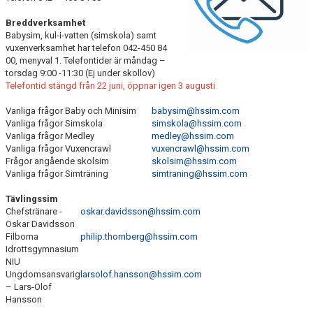
Breddverksamhet
VISSELBLÅSNINGSFUNKTION
Babysim, kul-i-vatten (simskola) samt
vuxenverksamhet har telefon 042-450 84
VERKSAMHETSBERÄTTELSE
00, menyval 1. Telefontider är måndag –
torsdag 9:00 -11:30 (Ej under skollov)
Telefontid stängd från 22 juni, öppnar igen 3 augusti
GDPR
Vanliga frågor Baby och Minisim
babysim@hssim.com
Vanliga frågor Simskola
simskola@hssim.com
Vanliga frågor Medley
medley@hssim.com
Vanliga frågor Vuxencrawl
vuxencrawl@hssim.com
Frågor angående skolsim
skolsim@hssim.com
Vanliga frågor Simträning
simtraning@hssim.com
Tävlingssim
Chefstränare -
oskar.davidsson@hssim.com
Oskar Davidsson
Filborna
philip.thornberg@hssim.com
Idrottsgymnasium
NIU
Ungdomsansvarig
larsolof.hansson@hssim.com
– Lars-Olof
Hansson