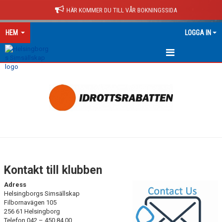
HÄR KOMMER DU TILL VÅR BOKNINGSSIDA
HEM
LOGGA IN
HEM
NYHETER
KONTAKT
OM HS
MEDLEMSKAP
Kontakt till klubben
STYRELSEN
Adress
Helsingborgs Simsällskap
KANSLI
Filbornavägen 105
256 61 Helsingborg
Telefon 042 – 450 84 00
VÄRDEGRUND & POLICIES