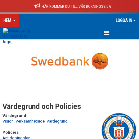
HÄR KOMMER DU TILL VÅR BOKNINGSSIDA
HEM
LOGGA IN
HEM
NYHETER
KONTAKT
OM HS
MEDLEMSKAP
Värdegrund och Policies
STYRELSEN
Värdegrund
Vision, Verksamhetsidé, Värdegrund
KANSLI
Policies
Antidopingplan
VÄRDEGRUND & POLICIES