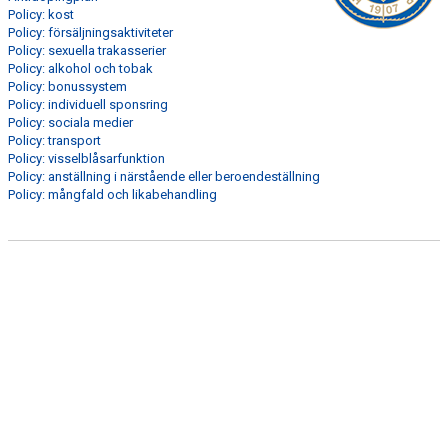
Policy: kost
Policy: försäljningsaktiviteter
VISSELBLÅSNINGSFUNKTION
Policy: sexuella trakasserier
Policy: alkohol och tobak
VERKSAMHETSBERÄTTELSE
Policy: bonussystem
Policy: individuell sponsring
Policy: sociala medier
GDPR
Policy: transport
Policy: visselblåsarfunktion
Policy: anställning i närstående eller beroendeställning
Policy: mångfald och likabehandling