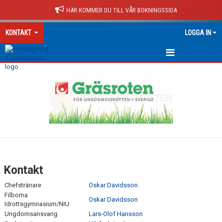
HÄR KOMMER DU TILL VÅR BOKNINGSSIDA
KONTAKT
LOGGA IN
KONTAKT
Kontakt
Chefstränare
Oskar Davidsson
Filborna
Oskar Davidsson
Idrottsgymnasium/NIU
Ungdomsansvarig
Lars-Olof Hansson