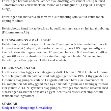
Föreningen har som ändamål att bedriva idrottslig verksamhet i enlighet med
”Idrottsrörelsens verksamhetsidé, vision och värdegrund” (1 kap RF:s stadgar,
bilaga).
Föreningen ska motverka all form av diskriminering samt aktivt verka för en
dopingfri idrott.
Helsingborgs Simsällskap består av huvudföreningen samt ett helägt aktiebolag
(Filborna Arena AB).
HELSINGBORGS SIMSÄLLSKAP
Helsingborgs Simsällskap (HS) är moderföreningen och i denna del bedrivs vår
kursverksamhet (babysim, simskolor, vuxensim, mm). I HS ligger naturligtvis
även vår stora tävlingsverksamhet. Föreningen har ca. 5 000 medlemmar vilket
gör oss till en av de absolut största simföreningarna i landet. Vi har en jämn
fördelning mellan tjejer och killar i verksamheten.
FILBORNA ARENA AB
I detta aktiebolag ligger vår anläggningsdrift. 1 februari 2008 köpte vi Filborna
Sim och Sporthall efter att ha drivit anläggningen sedan 1992. Utbyggnaden av
Filborna anläggningen startade 1 augusti 2009 och blev klar i november 2010.
En kompletterande utbyggnad med nya omklädningsrum och träningsytor stod
klar januari 2013. Nu rymmer anläggningen Sveriges modernaste simarena med
4 bassänger. Dessutom finns det en gym- och friskvårdsdel som erbjuder alla
tänkbara träningsformer.
STADGAR
Stadgar för Helsingborgs Simsällskap