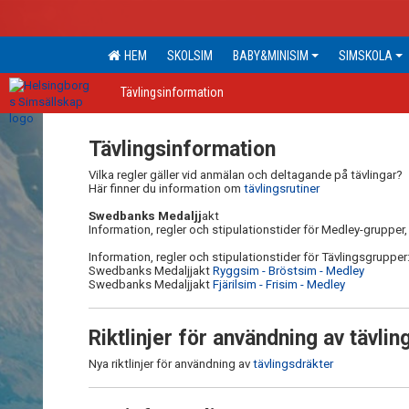
HEM
SKOLSIM
BABY&MINISIM
SIMSKOLA
Tävlingsinformation
Tävlingsinformation
Vilka regler gäller vid anmälan och deltagande på tävlingar?
Här finner du information om
tävlingsrutiner
Swedbanks Medaljj
akt
Information, regler och stipulationstider för Medley-grupper,
Information, regler och stipulationstider för Tävlingsgrupper
Swedbanks Medaljjakt
Ryggsim - Bröstsim - Medley
Swedbanks Medaljjakt
Fjärilsim - Frisim - Medley
Riktlinjer för användning av tävli
Nya riktlinjer för användning av
tävlingsdräkter