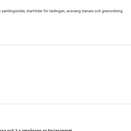
samlingstider, starttider för tävlingen, ansvarig tränare och grenordning.
perna och 2:a omgången av Seriesimmet.