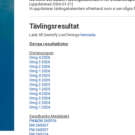
(uppdaterad 2026-01-21)
Vi uppdaterar tävlingskalendern efterhand som vi ser några f
Tävlingsresultat
Länk till Swimify LiveTimings
hemsida
Övriga resultatlistor
Distanscupen
Omg 4 2026
Omg 3 2026
Omg 2 2026
Omg 1 2026
Omg 4 2025
Omg 3 2025
Omg 2 2025
Omg 1 2025
Omg 4 2024
Omg 3 2024
Omg 2 2024
Omg 1 2024
Swedbanks Medaljjakt
FM&EM 260516
EM 260307
FM 260307
EM 260124