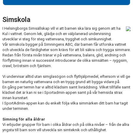
Simskola
I Helsingborgs Simsällskap vill vi att barnen ska lära sig genom att ha
Kul i vattnet. Genom lek, glädje och en välplanerad undervisning
utvecklar vi steg för steg vattenvana, trygghet och simkunnighet.
Vår simskola bygger på Simningens ABC, där barnen får utforska vattnet
och utveckla de färdigheter som krävs för att bli säkra och trygga simmare.
Redan från första nivån tränar vi på vattenvana, balans, glid, andning och
förflyttning innan vi successivt introducerar de olika simsätten – ryggsim,
crawl, bröstsim och fjärilsim.
Vi undervisar alltid utan simglasögon och flythjälpmedel, eftersom vi vill ge
barnen en naturlig vattenvana och en trygg grund att bygga vidare på.
En gång per termin har vi alltid klädsim samt livräddning. Vilket tillfälle samt
klädsel det är kan ni se i Sportadmin-appen samt på vår hemsida strax
innan kursstart.
I SportAdmin-appen kan du enkelt följa vilka simmärken ditt barn har tagit
under terminen.
Simning för alla åldrar
Vi erbjuder grupper för barn i olika åldrar och på olika nivåer – från de allra
yngsta till barn som vill utveckla sin simteknik och uthållighet.