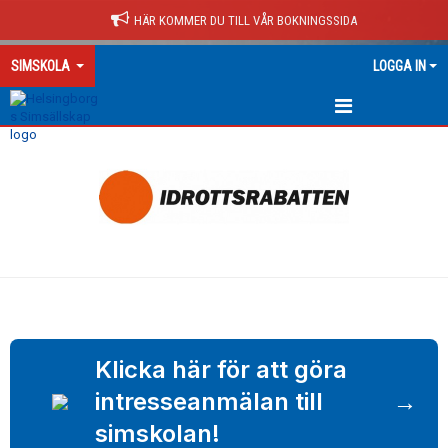
HÄR KOMMER DU TILL VÅR BOKNINGSSIDA
SIMSKOLA
LOGGA IN
HEM
Klicka här för att göra
intresseanmälan till
→
simskolan!