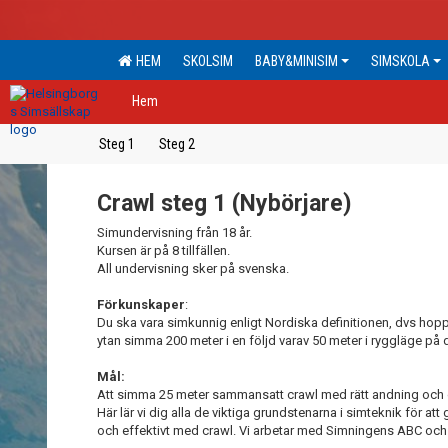
HEM
SKOLSIM
BABY&MINISIM
SIMSKOLA
Hem
Steg 1
Steg 2
Crawl steg 1 (Nybörjare)
Simundervisning från 18 år.
Kursen är på 8 tillfällen.
All undervisning sker på svenska.
Förkunskaper
:
Du ska vara simkunnig enligt Nordiska definitionen, dvs hoppa 
ytan simma 200 meter i en följd varav 50 meter i ryggläge på d
Mål:
Att simma 25 meter sammansatt crawl med rätt andning och 
Här lär vi dig alla de viktiga grundstenarna i simteknik för at
och effektivt med crawl. Vi arbetar med Simningens ABC och m