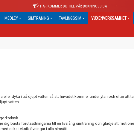
HÄR KOMMER DU TILL VÅR BOKNINGSSIDA
MEDLEY
SIMTRÄNING
TÄVLINGSSIM
VUXENVERKSAMHET
eller dyka i på djupt vatten så att huvudet kommer under ytan och efter att tagi
jupt vatten.
god teknik.
t ge dig bästa förutsättningarna till en livslång simträning och glädje att motio
ed olika teknik-övningar i alla simsätt.