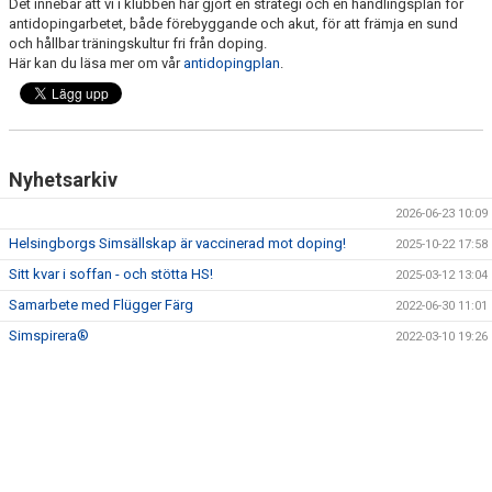
Det innebär att vi i klubben har gjort en strategi och en handlingsplan för
antidopingarbetet, både förebyggande och akut, för att främja en sund
och hållbar träningskultur fri från doping.
Här kan du läsa mer om vår
antidopingplan
.
Nyhetsarkiv
2026-06-23 10:09
Helsingborgs Simsällskap är vaccinerad mot doping!
2025-10-22 17:58
Sitt kvar i soffan - och stötta HS!
2025-03-12 13:04
Samarbete med Flügger Färg
2022-06-30 11:01
Simspirera®
2022-03-10 19:26