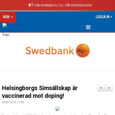
HÄR KOMMER DU TILL VÅR BOKNINGSSIDA
HEM
LOGGA IN
HEM
NYHETER
Helsingborgs Simsällskap är
<
>
vaccinerad mot doping!
2025-10-22 17:58