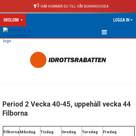
HÄR KOMMER DU TILL VÅR BOKNINGSSIDA
SKOLSIM
LOGGA IN
HEM
ALLT OM SKOLSIM
PERIODER LÄSÅR 26/27 FB
PERIODER LÄSÅR 26/27 SÖDER
PERIOD 1 FB
Period 2 Vecka 40-45, uppehåll vecka 44
PERIOD 2 FB
Filborna
PERIOD 3 FB
Filborna
Måndag
Tisdag
Onsdag
Torsdag
Fredag