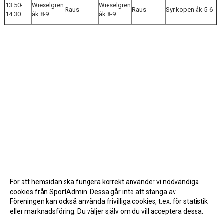
13:50-
Wieselgren
Wieselgren
Raus
Raus
Synkopen åk 5-6
14:30
åk 8-9
åk 8-9
För att hemsidan ska fungera korrekt använder vi nödvändiga
cookies från SportAdmin. Dessa går inte att stänga av.
Föreningen kan också använda frivilliga cookies, t.ex. för statistik
eller marknadsföring. Du väljer själv om du vill acceptera dessa.