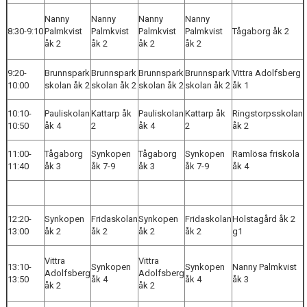
PERIOD 4 FB
Nanny
Nanny
Nanny
Nanny
8:30-9:10
Palmkvist
Palmkvist
Palmkvist
Palmkvist
Tågaborg åk 2
PERIOD 5 FB
åk 2
åk 2
åk 2
åk 2
PERIOD 6 FB
9:20-
Brunnspark
Brunnspark
Brunnspark
Brunnspark
Vittra Adolfsberg
10:00
skolan åk 2
skolan åk 2
skolan åk 2
skolan åk 2
åk 1
PERIOD 7 FB
10:10-
Pauliskolan
Kattarp åk
Pauliskolan
Kattarp åk
Ringstorpsskolan
KONTAKT
10:50
åk 4
2
åk 4
2
åk 2
NYHETER
11:00-
Tågaborg
Synkopen
Tågaborg
Synkopen
Ramlösa friskola
11:40
åk 3
åk 7-9
åk 3
åk 7-9
åk 4
12:20-
Synkopen
Fridaskolan
Synkopen
Fridaskolan
Holstagård åk 2
13:00
åk 2
åk 2
åk 2
åk 2
g1
Vittra
Vittra
13:10-
Synkopen
Synkopen
Nanny Palmkvist
Adolfsberg
Adolfsberg
13:50
åk 4
åk 4
åk 3
åk 2
åk 2