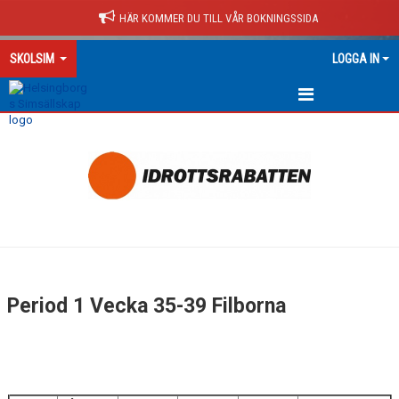
HÄR KOMMER DU TILL VÅR BOKNINGSSIDA
SKOLSIM
LOGGA IN
HEM
ALLT OM SKOLSIM
PERIODER LÄSÅR 26/27 FB
PERIODER LÄSÅR 26/27 SÖDER
PERIOD 1 FB
Period 1 Vecka 35-39 Filborna
PERIOD 2 FB
PERIOD 3 FB