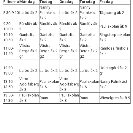
PERIOD 4 FB
Filborna
Måndag
Tisdag
Onsdag
Torsdag
Fredag
Nanny
Nanny
8:30-9:10
Laröd åk 2
Palmkvist
Laröd åk 2
Palmkvist
Tågaborg åk 2
PERIOD 5 FB
åk 2
åk 2
9:20-
Bårslöv åk
Bårslöv åk
Bårslöv åk
Bårslöv åk
Pauliskolan åk 9
PERIOD 6 FB
10:00
2
2
2
2
10:10-
Gantofta
Gantofta
Gantofta
Gantofta
Ringstorpsskolan
PERIOD 7 FB
10:50
åk 2
åk 2
åk 2
åk 2
åk 2
Västra
Västra
Västra
Västra
11:00-
Ramlösa friskola
Berga åk 2
Berga åk 2
Berga åk 2
Berga åk 2
KONTAKT
11:40
åk 4
g1
g2
g1
g2
NYHETER
12:20-
Holstagård åk 2
Laröd åk 2
Laröd åk 2
Laröd åk 2
Laröd åk 2
13:00
g1
Vittra
Vittra
13:10-
Pauliskolan
Pauliskolan
Nanny Palmkvist
Adolfsberg
Adolfsberg
13:50
åk 6
åk 6
åk 3
åk 3
åk 3
13:50-
Pauliskolan
Pauliskolan
Raus
Raus
Wieselgren åk 8-9
14:30
åk 8
åk 8