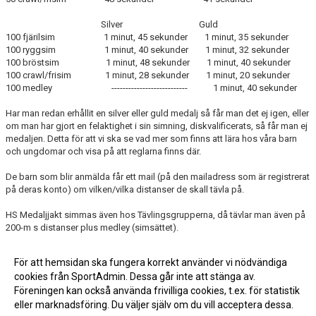
Silver Guld
100 fjärilsim 1 minut, 45 sekunder 1 minut, 35 sekunder
100 ryggsim 1 minut, 40 sekunder 1 minut, 32 sekunder
100 bröstsim 1 minut, 48 sekunder 1 minut, 40 sekunder
100 crawl/frisim 1 minut, 28 sekunder 1 minut, 20 sekunder
100 medley --------------------------- 1 minut, 40 sekunder
Har man redan erhållit en silver eller guld medalj så får man det ej igen, eller
om man har gjort en felaktighet i sin simning, diskvalificerats, så får man ej
medaljen. Detta för att vi ska se vad mer som finns att lära hos våra barn
och ungdomar och visa på att reglarna finns där.
De barn som blir anmälda får ett mail (på den mailadress som är registrerat
på deras konto) om vilken/vilka distanser de skall tävla på.
HS Medaljjakt simmas även hos Tävlingsgrupperna, då tävlar man även på
200-m s distanser plus medley (simsättet).
Frågor och funderingar hänvisas till
simtraning@hssim.com
För att hemsidan ska fungera korrekt använder vi nödvändiga
cookies från SportAdmin. Dessa går inte att stänga av.
Föreningen kan också använda frivilliga cookies, t.ex. för statistik
eller marknadsföring. Du väljer själv om du vill acceptera dessa.