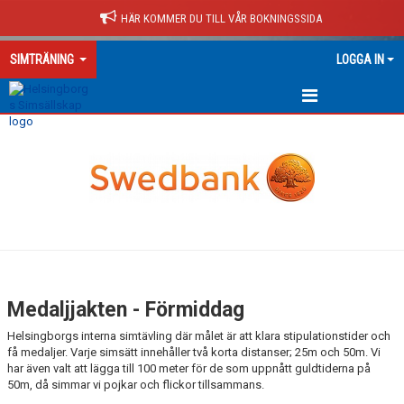
HÄR KOMMER DU TILL VÅR BOKNINGSSIDA
SIMTRÄNING
LOGGA IN
FÖRMIDDAG
EFTERMIDDAG
SIMTRÄNING
Medaljjakten - Förmiddag
Helsingborgs interna simtävling där målet är att klara stipulationstider och
få medaljer. Varje simsätt innehåller två korta distanser; 25m och 50m. Vi
har även valt att lägga till 100 meter för de som uppnått guldtiderna på
50m, då simmar vi pojkar och flickor tillsammans.