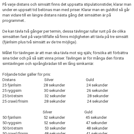
På varje distans och simsätt finns det uppsatta stipulationstider, klarar man
under en uppsatt tid belönas man med priser. Klarar man en guldtid så går
man vidare till en längre distans nästa gång det simsätten är på
programmet..
De kan tävla två gånger per termin, dessa tävlingar rullar runt på de olika
simsätten fast på varje tillfälle så finns möjligheten att tävla på tre simsätt
(fjärilsim plus två simsätt av de tre möjliga).
Målet för tävlingen är att man ska tävla mot sig själv, försöka att förbättra
sina tider och på så sätt vinna priser. Tävlingen är för många den första
simtävlingen och språngbrädan till en lång simkarriär.
Följande tider gäller för pris:
Distans Silver Guld
25 fjärilsim 28 sekunder 24 sekunder
25 ryggsim 30 sekunder 26 sekunder
25 bröstsim 32 sekunder 28 sekunder
25 crawl/frisim 28 sekunder 24 sekunder
Silver Guld
50 fjärilsim 52 sekunder 45 sekunder
50 ryggsim 52 sekunder 47 sekunder
50 bröstsim 53 sekunder 48 sekunder
50 crawl/frisim 48 sekunder 41 sekunder