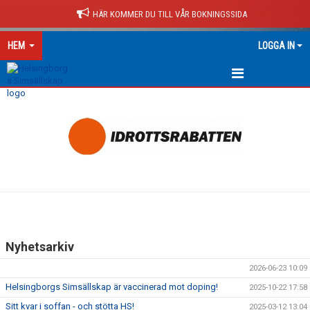
HÄR KOMMER DU TILL VÅR BOKNINGSSIDA
HEM
LOGGA IN
HEM
NYHETER
Nyhetsarkiv
2026-06-23 10:09
Helsingborgs Simsällskap är vaccinerad mot doping!
2025-10-22 17:58
Sitt kvar i soffan - och stötta HS!
2025-03-12 13:04