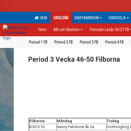
HEM
SKOLSIM
BABY&MINISIM
SIMSKOLA
Hem
Allt om Skolsim
Perioder Läsår 26/27 FB
Period 1 FB
Period 2 FB
Period 3 FB
Period 4 FB
Period 3 Vecka 46-50 Filborna
Filborna
Måndag
Tisdag
8:30-9:10
Nanny Palmkvist åk 3a
Drottninghög 