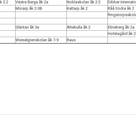
k 2:2
Västra Berga åk 2a
Noblaskolan åk 2:2
Dibber Internati
Mörarp åk 2-3B
Kattarp åk 2
Råå Södra åk 2
Ringstorpsskola
Gläntan åk 3a
Ättekulla åk 2
Elineberg åk 2a
Holstagård åk 
Wieselgrenskolan åk 7-9
Raus