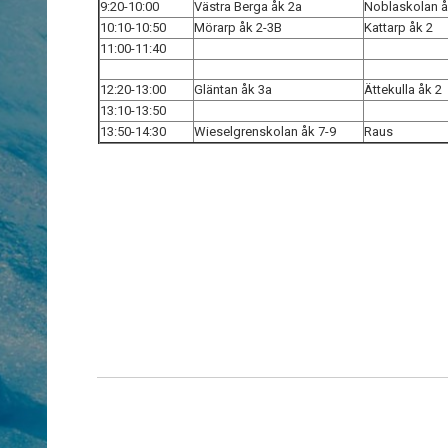
9:20-10:00
Västra Berga åk 2a
Noblaskolan å
10:10-10:50
Mörarp åk 2-3B
Kattarp åk 2
11:00-11:40
12:20-13:00
Gläntan åk 3a
Ättekulla åk 2
13:10-13:50
13:50-14:30
Wieselgrenskolan åk 7-9
Raus