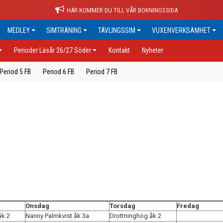
HÄR KOMMER DU TILL VÅR BOKNINGSSIDA
MEDLEY
SIMTRÄNING
TÄVLINGSSIM
VUXENVERKSAMHET
Perioder Läsår 26/27 Söder
Kontakt
Nyheter
Period 5 FB
Period 6 FB
Period 7 FB
Onsdag
Torsdag
Fredag
åk 2
Nanny Palmkvist åk 3a
Drottninghög åk 2