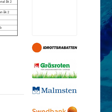
onal åk 2
n åk 2
2b