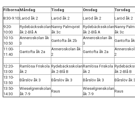
PERIOD 5 FB
Filborna
Måndag
Tisdag
Onsdag
Torsdag
PERIOD 6 FB
8:30-9:10
Laröd åk 2
Laröd åk 2
Laröd åk 2
Laröd åk 2
9:20-
PERIOD 7 FB
Rydebäcksskolan
Nanny Palmqvist
Rydebäcksskolan
Nanny Palm
10:00
åk 2-Blå A
åk 3c
åk 2-Blå A
åk 3c
10:10-
Anneroskolan åk
Anneroskolan åk
PERIODER LÄSÅR 26/27 SÖDER
Gantofta åk 2b
Gantofta åk
10:50
3
3
11:00-
Anneroskolan åk
Anneroskol
Gantofta åk 2a
Gantofta åk 2a
KONTAKT
11:40
2
2
12:20-
NYHETER
Ramlösa Friskola
Rydebäcksskolan
Ramlösa Friskola
Rydebäcks
13:00
åk 2
åk 2-Blå B
åk 2
åk 2-Blå B
13:10-
Bårslöv åk 3
Bårslöv åk 3
Bårslöv åk 3
Bårslöv åk 
13:50
13:50-
Wieselgrenskolan
Wieselgrenskolan
Raus
Raus
14:30
åk 7-9
åk 7-9