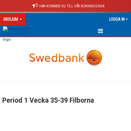
HÄR KOMMER DU TILL VÅR BOKNINGSSIDA
SKOLSIM
LOGGA IN
HEM
ALLT OM SKOLSIM
PERIODER LÄSÅR 26/27 FB
PERIOD 1 FB
PERIOD 2 FB
Period 1 Vecka 35-39 Filborna
PERIOD 3 FB
PERIOD 4 FB