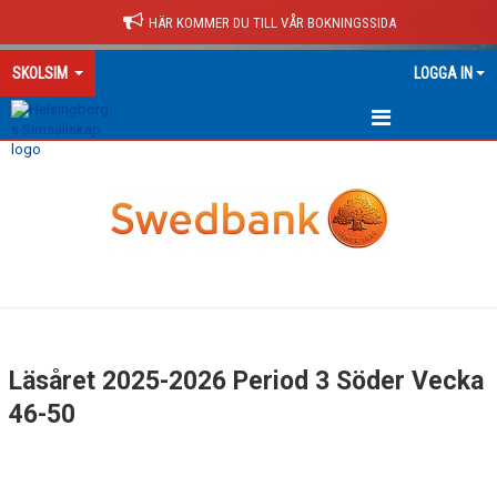
HÄR KOMMER DU TILL VÅR BOKNINGSSIDA
SKOLSIM
LOGGA IN
HEM
ALLT OM SKOLSIM
PERIODER LÄSÅR 26/27 FB
PERIODER LÄSÅR 26/27 SÖDER
PERIOD 1 SÖDER
Läsåret 2025-2026 Period 3 Söder Vecka
PERIOD 2 SÖDER
46-50
PERIOD 3 SÖDER