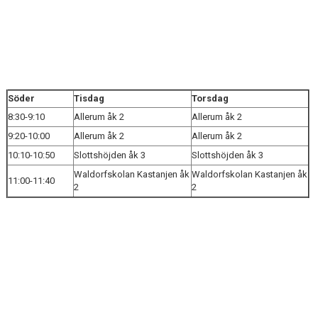
PERIOD 4 SÖDER
PERIOD 5 SÖDER
PERIOD 6 SÖDER
PERIOD 7 SÖDER
Söder
Tisdag
Torsdag
8:30-9:10
Allerum åk 2
Allerum åk 2
KONTAKT
9:20-10:00
Allerum åk 2
Allerum åk 2
10:10-10:50
Slottshöjden åk 3
Slottshöjden åk 3
NYHETER
Waldorfskolan Kastanjen åk
Waldorfskolan Kastanjen åk
11:00-11:40
2
2