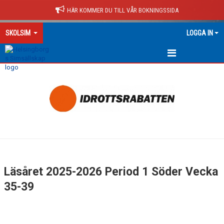
HÄR KOMMER DU TILL VÅR BOKNINGSSIDA
SKOLSIM
LOGGA IN
HEM
ALLT OM SKOLSIM
PERIODER LÄSÅR 26/27 FB
PERIODER LÄSÅR 26/27 SÖDER
PERIOD 1 SÖDER
Läsåret 2025-2026 Period 1 Söder Vecka
PERIOD 2 SÖDER
35-39
PERIOD 3 SÖDER