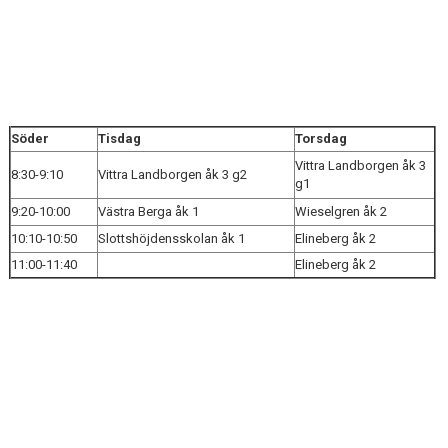
PERIOD 4 SÖDER
PERIOD 5 SÖDER
PERIOD 6 SÖDER
PERIOD 7 SÖDER
Söder
Tisdag
Torsdag
Vittra Landborgen åk 3
8:30-9:10
Vittra Landborgen åk 3 g2
KONTAKT
g1
9:20-10:00
Västra Berga åk 1
Wieselgren åk 2
NYHETER
10:10-10:50
Slottshöjdensskolan åk 1
Elineberg åk 2
11:00-11:40
Elineberg åk 2